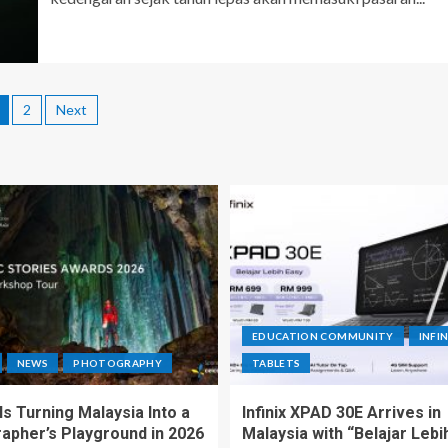
2
Next
EDUCATION COMMUNITY
INFIN
NEWS
PHOTOGRAPHY
TABLETS
s Turning Malaysia Into a
Infinix XPAD 30E Arrives in
apher’s Playground in 2026
Malaysia with “Belajar Lebi