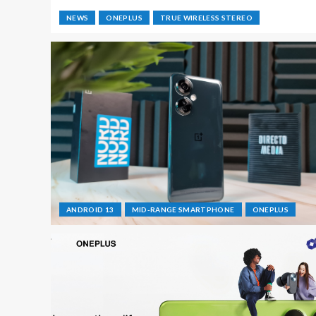
NEWS
ONEPLUS
TRUE WIRELESS STEREO
ANDROID 13
MID-RANGE SMARTPHONE
ONEPLUS