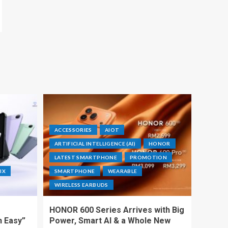
ACCESSORIES
AIOT
ARTIFICIAL INTELLIGENCE (AI)
HONOR
LATEST SMARTPHONE
PROMOTION
IX
SMARTPHONE
WEARABLE
WIRELESS EARBUDS
HONOR 600 Series Arrives with Big
h Easy”
Power, Smart AI & a Whole New