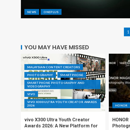
NEWS
ONEPLUS
1
YOU MAY HAVE MISSED
MALAYSIAN CONTENT CREATORS
PHOTOGRAPHY
SMARTPHONE
SMARTPHONE PHOTOGRAPHY AND
VIDEOGRAPHY
VIVO
VIVO X300 ULTRA YOUTH CREATOR AWARDS
2026
HONOR
vivo X300 Ultra Youth Creator
HONOR I
Awards 2026: A New Platform for
Photogr