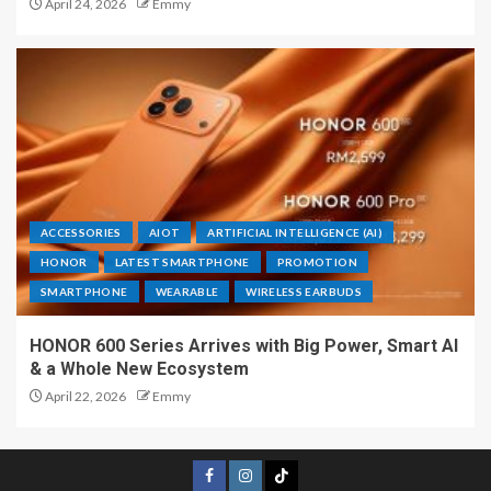
April 24, 2026
Emmy
ACCESSORIES
AIOT
ARTIFICIAL INTELLIGENCE (AI)
HONOR
LATEST SMARTPHONE
PROMOTION
SMARTPHONE
WEARABLE
WIRELESS EARBUDS
HONOR 600 Series Arrives with Big Power, Smart AI
& a Whole New Ecosystem
April 22, 2026
Emmy