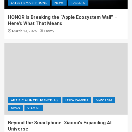
LATEST SMARTPHONE
NEWS
TABLETS
HONOR Is Breaking the “Apple Ecosystem Wall” –
Here’s What That Means
March 13, 2026
Emmy
ARTIFICIAL INTELLIGENCE (AI)
LEICA CAMERA
MWC 2026
NEWS
XIAOMI
Beyond the Smartphone: Xiaomi’s Expanding AI
Universe