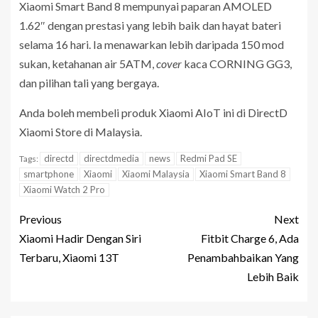
Xiaomi Smart Band 8 mempunyai paparan AMOLED
1.62″ dengan prestasi yang lebih baik dan hayat bateri
selama 16 hari. Ia menawarkan lebih daripada 150 mod
sukan, ketahanan air 5ATM,
cover
kaca CORNING GG3,
dan pilihan tali yang bergaya.
Anda boleh membeli produk Xiaomi AIoT ini di DirectD
Xiaomi Store di Malaysia.
directd
directdmedia
news
Redmi Pad SE
Tags:
smartphone
Xiaomi
Xiaomi Malaysia
Xiaomi Smart Band 8
Xiaomi Watch 2 Pro
Previous
Next
Xiaomi Hadir Dengan Siri
Fitbit Charge 6, Ada
Terbaru, Xiaomi 13T
Penambahbaikan Yang
Lebih Baik