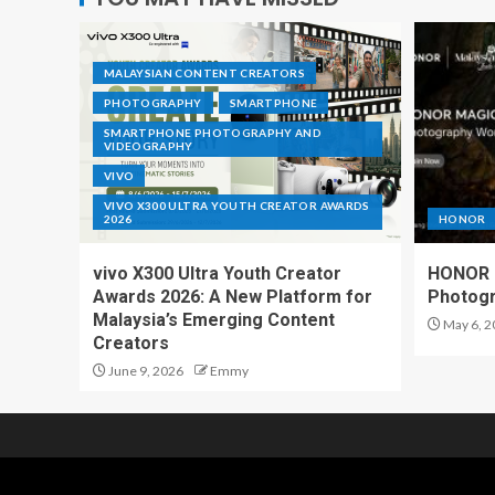
MALAYSIAN CONTENT CREATORS
PHOTOGRAPHY
SMARTPHONE
SMARTPHONE PHOTOGRAPHY AND
VIDEOGRAPHY
VIVO
VIVO X300 ULTRA YOUTH CREATOR AWARDS
2026
HONOR
vivo X300 Ultra Youth Creator
HONOR I
Awards 2026: A New Platform for
Photogr
Malaysia’s Emerging Content
May 6, 2
Creators
June 9, 2026
Emmy