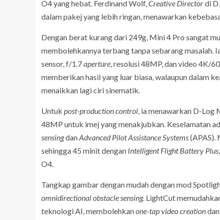
O4 yang hebat. Ferdinand Wolf,
Creative Director
di D
dalam pakej yang lebih ringan, menawarkan kebebasa
Dengan berat kurang dari 249g, Mini 4 Pro sangat mu
membolehkannya terbang tanpa sebarang masalah. I
sensor, f/1.7
aperture
, resolusi 48MP, dan video 4K/
memberikan hasil yang luar biasa, walaupun dalam k
menaikkan lagi ciri sinematik.
Untuk
post-production control
, ia menawarkan D-Log 
48MP untuk imej yang menakjubkan. Keselamatan adal
sensing
dan
Advanced Pilot Assistance Systems
(APAS). 
sehingga 45 minit dengan
Intelligent Flight Battery Plus
O4.
Tangkap gambar dengan mudah dengan mod Spotlight, 
omnidirectional obstacle sensing
. LightCut memudahka
teknologi AI, membolehkan
one-tap video creation
da