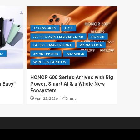
ACCESSORIES
AIOT
ARTIFICIAL INTELLIGENCE (AI)
HONOR
LATEST SMARTPHONE
PROMOTION
IX
SMARTPHONE
WEARABLE
WIRELESS EARBUDS
HONOR 600 Series Arrives with Big
h Easy”
Power, Smart AI & a Whole New
Ecosystem
April 22, 2026
Emmy