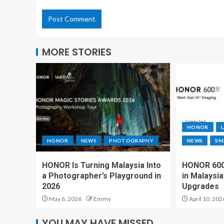
MORE STORIES
HONOR
HONOR
NEWS
PHOTOGRAPHY
NEWS
SM
HONOR Is Turning Malaysia Into
HONOR 600 
a Photographer’s Playground in
in Malaysi
2026
Upgrades
May 6, 2026
Emmy
April 10, 202
YOU MAY HAVE MISSED