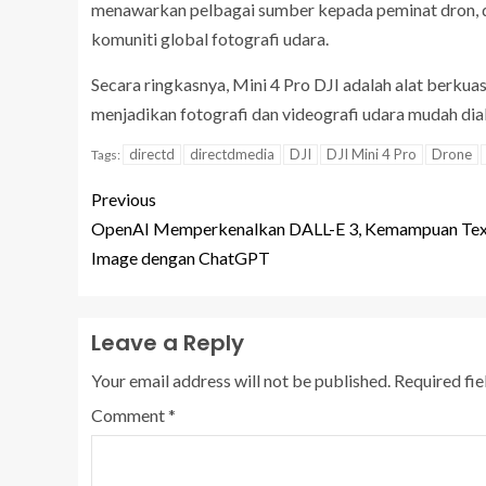
menawarkan pelbagai sumber kepada peminat dron, da
komuniti global fotografi udara.
Secara ringkasnya, Mini 4 Pro DJI adalah alat berku
menjadikan fotografi dan videografi udara mudah d
directd
directdmedia
DJI
DJI Mini 4 Pro
Drone
Tags:
Previous
OpenAI Memperkenalkan DALL-E 3, Kemampuan Tex
Image dengan ChatGPT
Leave a Reply
Your email address will not be published.
Required fi
Comment
*