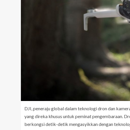
DJI, peneraju global dalam teknologi dron dan kamer
yang direka khusus untuk peminat pengembaraan. Dro
berkongsi detik-detik mengasyikkan dengan teknolo