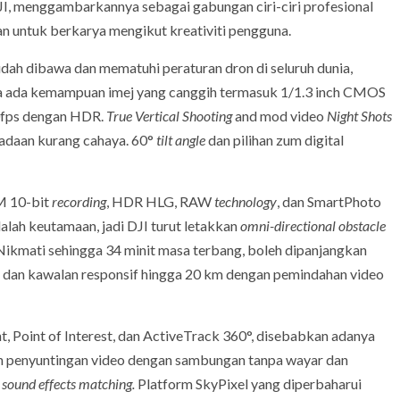
JI, menggambarkannya sebagai gabungan ciri-ciri profesional
n untuk berkarya mengikut kreativiti pengguna.
dah dibawa dan mematuhi peraturan dron di seluruh dunia,
a ada kemampuan imej yang canggih termasuk 1/1.3 inch CMOS
60fps dengan HDR.
True Vertical Shooting
and mod video
Night Shots
eadaan kurang cahaya. 60°
tilt angle
dan pilihan zum digital
M 10-bit
recording
, HDR HLG, RAW
technology
, dan SmartPhoto
ah keutamaan, jadi DJI turut letakkan
omni-directional obstacle
Nikmati sehingga 34 minit masa terbang, boleh dipanjangkan
, dan kawalan responsif hingga 20 km dengan pemindahan video
Point of Interest, dan ActiveTrack 360°, disebabkan adanya
n penyuntingan video dengan sambungan tanpa wayar dan
n
sound effects matching.
Platform SkyPixel yang diperbaharui