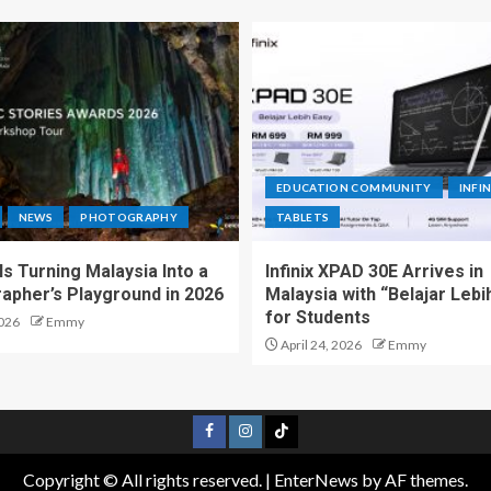
EDUCATION COMMUNITY
INFIN
NEWS
PHOTOGRAPHY
TABLETS
s Turning Malaysia Into a
Infinix XPAD 30E Arrives in
apher’s Playground in 2026
Malaysia with “Belajar Lebi
for Students
026
Emmy
April 24, 2026
Emmy
Copyright © All rights reserved.
|
EnterNews
by AF themes.