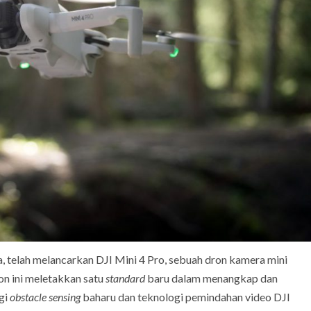
a, telah melancarkan DJI Mini 4 Pro, sebuah dron kamera mini
n ini meletakkan satu
standard
baru dalam menangkap dan
gi
obstacle sensing
baharu dan teknologi pemindahan video DJI