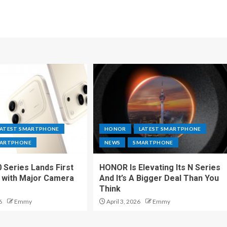
LATEST SMARTPHONE
HONOR
LATEST SMARTPHONE
ARTPHONE
NEWS
SMARTPHONE
Series Lands First
HONOR Is Elevating Its N Series
a with Major Camera
And It’s A Bigger Deal Than You
Think
6
Emmy
April 3, 2026
Emmy