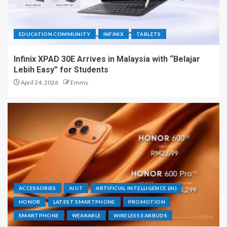
EDUCATION COMMUNITY
INFINIX
TABLETS
Infinix XPAD 30E Arrives in Malaysia with “Belajar
Lebih Easy” for Students
April 24, 2026
Emmy
ACCESSORIES
AIOT
ARTIFICIAL INTELLIGENCE (AI)
HONOR
LATEST SMARTPHONE
PROMOTION
SMARTPHONE
WEARABLE
WIRELESS EARBUDS