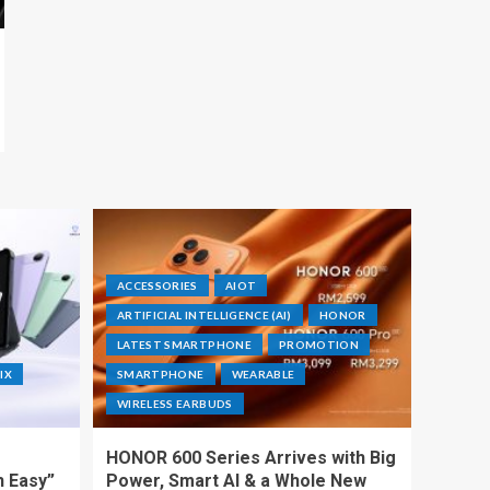
ACCESSORIES
AIOT
ARTIFICIAL INTELLIGENCE (AI)
HONOR
LATEST SMARTPHONE
PROMOTION
IX
SMARTPHONE
WEARABLE
WIRELESS EARBUDS
HONOR 600 Series Arrives with Big
h Easy”
Power, Smart AI & a Whole New