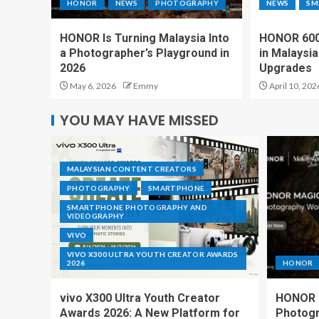
HONOR
NEWS
PHOTOGRAPHY
NEWS
SM
HONOR Is Turning Malaysia Into
HONOR 600 
a Photographer’s Playground in
in Malaysi
2026
Upgrades
May 6, 2026
Emmy
April 10, 202
YOU MAY HAVE MISSED
MALAYSIAN CONTENT CREATORS
PHOTOGRAPHY
SMARTPHONE
SMARTPHONE PHOTOGRAPHY AND
VIDEOGRAPHY
VIVO
VIVO X300 ULTRA YOUTH CREATOR AWARDS
2026
HONOR
vivo X300 Ultra Youth Creator
HONOR I
Awards 2026: A New Platform for
Photogr