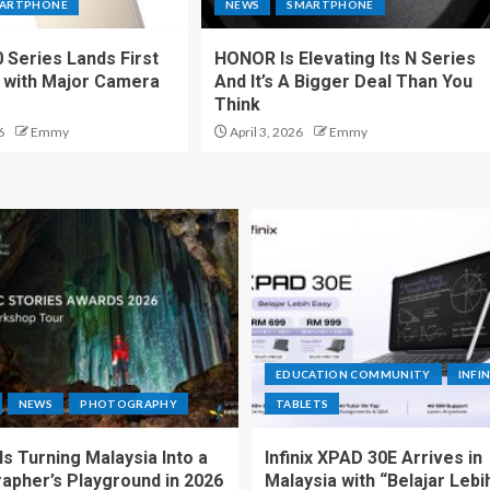
ARTPHONE
NEWS
SMARTPHONE
Series Lands First
HONOR Is Elevating Its N Series
a with Major Camera
And It’s A Bigger Deal Than You
Think
6
Emmy
April 3, 2026
Emmy
EDUCATION COMMUNITY
INFIN
NEWS
PHOTOGRAPHY
TABLETS
s Turning Malaysia Into a
Infinix XPAD 30E Arrives in
apher’s Playground in 2026
Malaysia with “Belajar Lebi