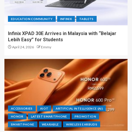
EDUCATION COMMUNITY
INFINIX
TABLETS
Infinix XPAD 30E Arrives in Malaysia with “Belajar
Lebih Easy” for Students
April 24, 2026
Emmy
ACCESSORIES
AIOT
ARTIFICIAL INTELLIGENCE (AI)
HONOR
LATEST SMARTPHONE
PROMOTION
SMARTPHONE
WEARABLE
WIRELESS EARBUDS