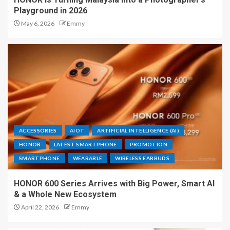
Playground in 2026
May 6, 2026
Emmy
ACCESSORIES
AIOT
ARTIFICIAL INTELLIGENCE (AI)
HONOR
LATEST SMARTPHONE
PROMOTION
SMARTPHONE
WEARABLE
WIRELESS EARBUDS
HONOR 600 Series Arrives with Big Power, Smart AI
& a Whole New Ecosystem
April 22, 2026
Emmy