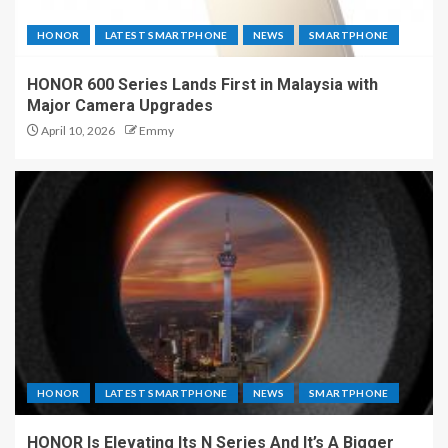
HONOR
LATEST SMARTPHONE
NEWS
SMARTPHONE
HONOR 600 Series Lands First in Malaysia with
Major Camera Upgrades
April 10, 2026
Emmy
HONOR
LATEST SMARTPHONE
NEWS
SMARTPHONE
HONOR Is Elevating Its N Series And It’s A Bigger