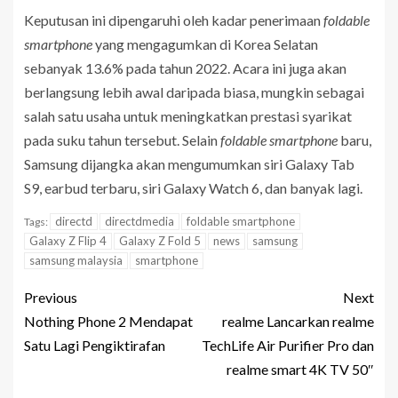
Keputusan ini dipengaruhi oleh kadar penerimaan
foldable
smartphone
yang mengagumkan di Korea Selatan
sebanyak 13.6% pada tahun 2022. Acara ini juga akan
berlangsung lebih awal daripada biasa, mungkin sebagai
salah satu usaha untuk meningkatkan prestasi syarikat
pada suku tahun tersebut. Selain
foldable smartphone
baru,
Samsung dijangka akan mengumumkan siri Galaxy Tab
S9, earbud terbaru, siri Galaxy Watch 6, dan banyak lagi.
directd
directdmedia
foldable smartphone
Tags:
Galaxy Z Flip 4
Galaxy Z Fold 5
news
samsung
samsung malaysia
smartphone
Previous
Next
Nothing Phone 2 Mendapat
realme Lancarkan realme
Satu Lagi Pengiktirafan
TechLife Air Purifier Pro dan
realme smart 4K TV 50″