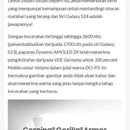
Untuk situasi-situasi seperti itu, anda memerlukan skrin
yang mempunyai kemampuan untuk mentandingi sinaran
matahari yang terang dan Siri Galaxy S24 adalah
jawapannya!
Dengan kecerahan tertinggi sehingga 2600 nits
(penambahbaikan daripada 1700 nits pada siri Galaxy
S23), paparan
Dynamic AMOLED 2X
telah menerima
pengiktirafan daripada
VDE Germany
untuk
100 percent
Mobile colour Volume
dalam julat warna
DCI-P3
. Ini
bermakna gambar-gambar anda tidak akan kabur dan
akan menerima warna yang jelas tanpa mengira tahap
kecerahan yang berbeza.