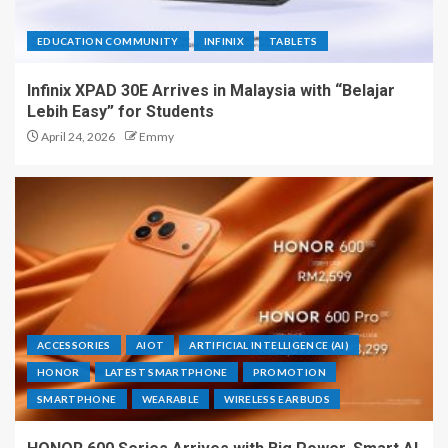
EDUCATION COMMUNITY
INFINIX
TABLETS
Infinix XPAD 30E Arrives in Malaysia with “Belajar
Lebih Easy” for Students
April 24, 2026
Emmy
ACCESSORIES
AIOT
ARTIFICIAL INTELLIGENCE (AI)
HONOR
LATEST SMARTPHONE
PROMOTION
SMARTPHONE
WEARABLE
WIRELESS EARBUDS